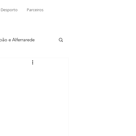
Desporto
Parceiros
João e Alferrarede
Martinchel
sio S. do Tejo
ublicidade
Raio X