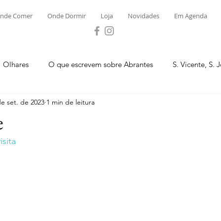
nde Comer
Onde Dormir
Loja
Novidades
Em Agenda
Olhares
O que escrevem sobre Abrantes
S. Vicente, S. 
de set. de 2023
1 min de leitura
ega e Concavada
Bemposta
Carvalhal
Fontes
e
sita
 Moinhos
S. Facundo e Vale das Mós
S.M. Rio Torto e Ros
tas de Abrantes 2023 - Desporto
Novidades
Loja
P