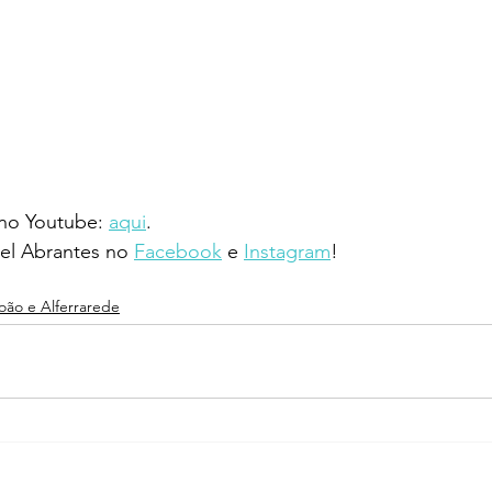
 no Youtube: 
aqui
.
l Abrantes no 
Facebook
 e 
Instagram
!
João e Alferrarede