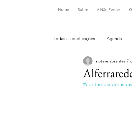
Home
Sobre
A Não Perder
O
Todas as publicações
Agenda
notavelabrantes
7 
Aldeia do Mato e Souto
Alv
Alferrared
#contamoscomasuavi
Mouriscas
Pego
Rio de
Tramagal
Desporto
Fes