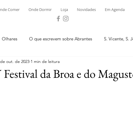
nde Comer
Onde Dormir
Loja
Novidades
Em Agenda
Olhares
O que escrevem sobre Abrantes
S. Vicente, S. 
 de out. de 2023
1 min de leitura
ega e Concavada
Bemposta
Carvalhal
Fontes
 Festival da Broa e do Magus
.
 Moinhos
S. Facundo e Vale das Mós
S.M. Rio Torto e Ros
tas de Abrantes 2023 - Desporto
Novidades
Loja
P