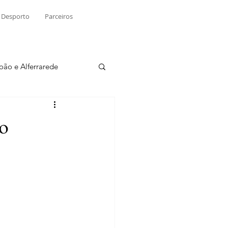
Desporto
Parceiros
João e Alferrarede
Martinchel
to
sio S. do Tejo
ublicidade
Raio X