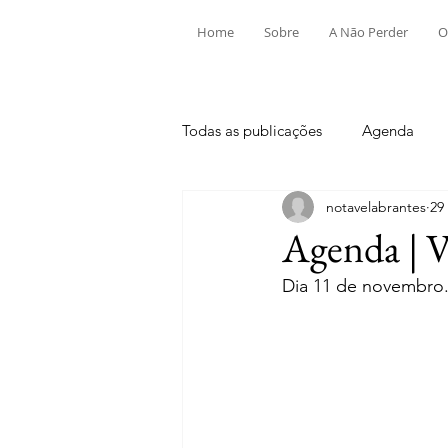
Home
Sobre
A Não Perder
O
Todas as publicações
Agenda
notavelabrantes
29
Aldeia do Mato e Souto
Alv
Agenda | V
Dia 11 de novembro
Mouriscas
Pego
Rio de
Tramagal
Desporto
Fes