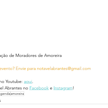
iação de Moradores de Amoreira
evento? Envie para notavelabrantes@gmail.com
 no Youtube: 
aqui
.
l Abrantes no 
Facebook
 e 
Instagram
!
agenda
amoreira
s