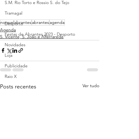
S.M. Rio Torto e Rossio S. do Tejo
Tramagal
notavelabrantes
abrantes
agenda
Desporto
Agenda
Festas de Abrantes 2023 - Desporto
S. Vicente, S. João e Alferrarede
Novidades
Loja
Publicidade
Raio X
Ver tudo
Posts recentes