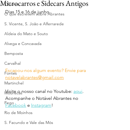
Microcarros e Sidecars Antigos
Olhares
Dias 15 e 16 de junho.
O que escrevem sobre Abrantes
S. Vicente, S. João e Alferrarede
Aldeia do Mato e Souto
Alvega e Concavada
Bemposta
Carvalhal
Escapou-nos algum evento? Envie para 
Fontes
notavelabrantes@gmail.com
Martinchel
Visite o nosso canal no Youtube: 
aqui
.
Mouriscas
Acompanhe o Notável Abrantes no 
Pego
Facebook
 e 
Instagram
!
Rio de Moinhos
S. Facundo e Vale das Mós