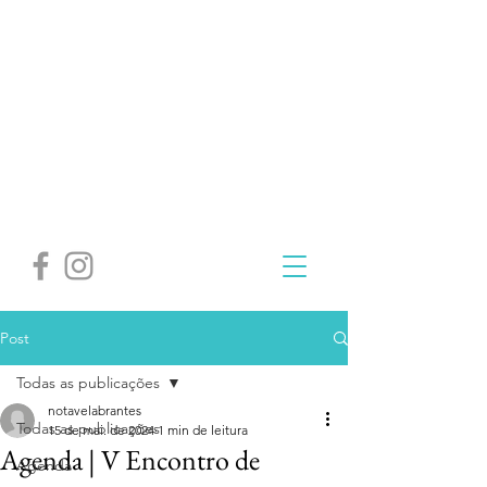
Post
Todas as publicações
notavelabrantes
Todas as publicações
15 de mai. de 2024
1 min de leitura
Agenda | V Encontro de
Agenda