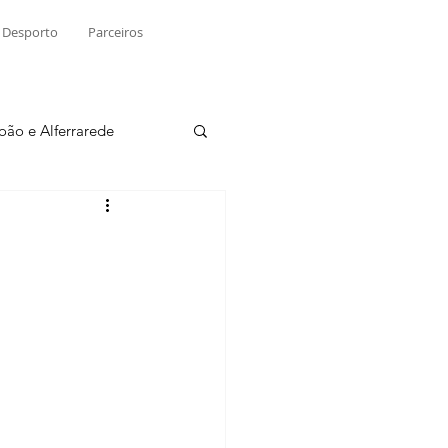
Desporto
Parceiros
João e Alferrarede
Martinchel
sio S. do Tejo
ublicidade
Raio X