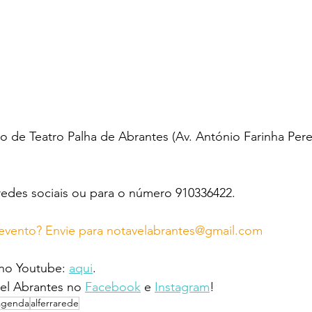
 de Teatro Palha de Abrantes (Av. António Farinha Perei
redes sociais ou para o número 910336422.
evento? Envie para notavelabrantes@gmail.com
 no Youtube: 
aqui
.
l Abrantes no 
Facebook
 e 
Instagram
!
agenda
alferrarede