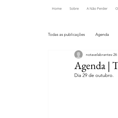
Home
Sobre
A Não Perder
O
Todas as publicações
Agenda
notavelabrantes
26
Aldeia do Mato e Souto
Alv
Agenda | T
Dia 29 de outubro.
Mouriscas
Pego
Rio de
Tramagal
Desporto
Fes