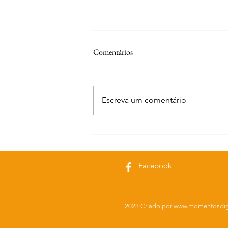
Comentários
Escreva um comentário
Curiosidades | A fonte de S. José
Facebook
2023 Criado por
www.momentosdig