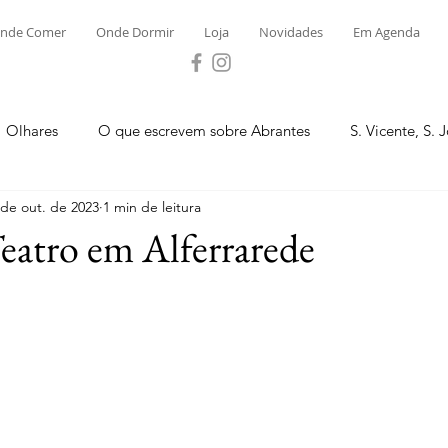
nde Comer
Onde Dormir
Loja
Novidades
Em Agenda
Olhares
O que escrevem sobre Abrantes
S. Vicente, S. 
 de out. de 2023
1 min de leitura
ega e Concavada
Bemposta
Carvalhal
Fontes
eatro em Alferrarede
 Moinhos
S. Facundo e Vale das Mós
S.M. Rio Torto e Ros
tas de Abrantes 2023 - Desporto
Novidades
Loja
P