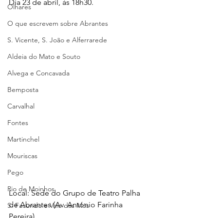
Dia 23 de abril, às 18h30.
Olhares
O que escrevem sobre Abrantes
S. Vicente, S. João e Alferrarede
Aldeia do Mato e Souto
Alvega e Concavada
Bemposta
Carvalhal
Fontes
Martinchel
Mouriscas
Pego
Rio de Moinhos
Local: Sede do Grupo de Teatro Palha 
de Abrantes (Av. António Farinha 
S. Facundo e Vale das Mós
Pereira).