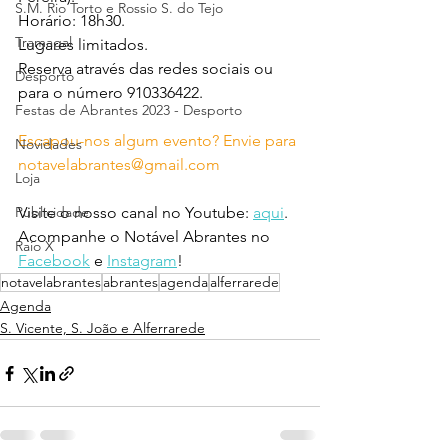
S.M. Rio Torto e Rossio S. do Tejo
Horário: 18h30.
Tramagal
Lugares limitados.
Reserva através das redes sociais ou 
Desporto
para o número 910336422.
Festas de Abrantes 2023 - Desporto
Escapou-nos algum evento? Envie para 
Novidades
notavelabrantes@gmail.com
Loja
Publicidade
Visite o nosso canal no Youtube: 
aqui
.
Acompanhe o Notável Abrantes no 
Raio X
Facebook
 e 
Instagram
!
notavelabrantes
abrantes
agenda
alferrarede
Agenda
S. Vicente, S. João e Alferrarede