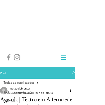
Post
Todas as publicações
notavelabrantes
Todas as publicações
18 de abr. de 2023
1 min de leitura
Agenda | Teatro em Alferrarede
Agenda