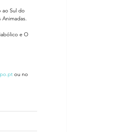
o ao Sul do 
s Animadas.
iabólico e O 
apo.pt
 ou no 