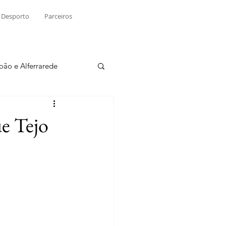
Desporto
Parceiros
João e Alferrarede
Martinchel
e Tejo
sio S. do Tejo
ublicidade
Raio X