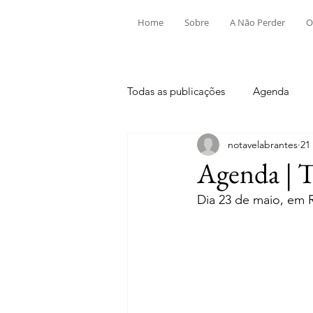
Home
Sobre
A Não Perder
O
Todas as publicações
Agenda
notavelabrantes
21
Aldeia do Mato e Souto
Alv
Agenda | T
Dia 23 de maio, em R
Mouriscas
Pego
Rio de
Tramagal
Desporto
Fes