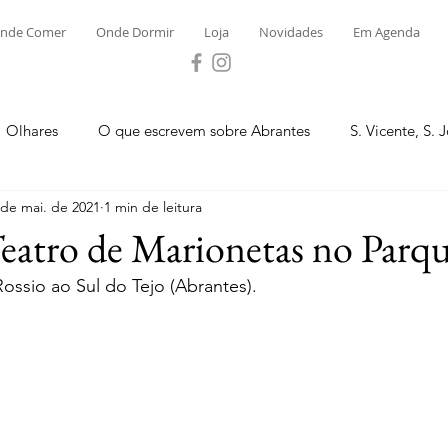
nde Comer
Onde Dormir
Loja
Novidades
Em Agenda
Olhares
O que escrevem sobre Abrantes
S. Vicente, S. 
 de mai. de 2021
1 min de leitura
ega e Concavada
Bemposta
Carvalhal
Fontes
eatro de Marionetas no Parqu
ossio ao Sul do Tejo (Abrantes).
 Moinhos
S. Facundo e Vale das Mós
S.M. Rio Torto e Ros
tas de Abrantes 2023 - Desporto
Novidades
Loja
P