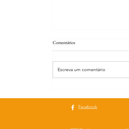
Comentários
Escreva um comentário
Curiosidades | S. Miguel do Rio
Torto e Alvega
Facebook