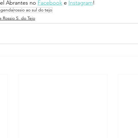
l Abrantes no 
Facebook
 e 
Instagram
!
agenda
rossio ao sul do tejo
e Rossio S. do Tejo