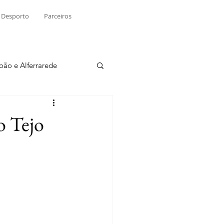
Desporto
Parceiros
João e Alferrarede
Martinchel
o Tejo
sio S. do Tejo
ublicidade
Raio X