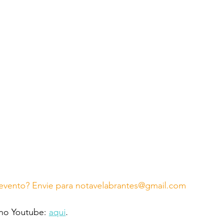
evento? Envie para notavelabrantes@gmail.com
 no Youtube: 
aqui
.