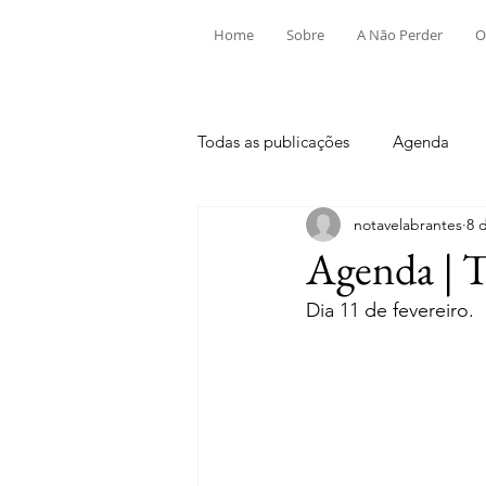
Home
Sobre
A Não Perder
O
Todas as publicações
Agenda
notavelabrantes
8 
Aldeia do Mato e Souto
Alv
Agenda | T
Dia 11 de fevereiro.
Mouriscas
Pego
Rio de
Tramagal
Desporto
Fes