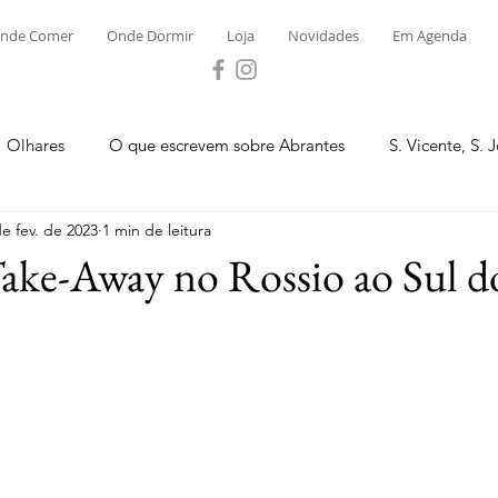
nde Comer
Onde Dormir
Loja
Novidades
Em Agenda
Olhares
O que escrevem sobre Abrantes
S. Vicente, S. 
de fev. de 2023
1 min de leitura
ega e Concavada
Bemposta
Carvalhal
Fontes
ake-Away no Rossio ao Sul d
 Moinhos
S. Facundo e Vale das Mós
S.M. Rio Torto e Ros
tas de Abrantes 2023 - Desporto
Novidades
Loja
P