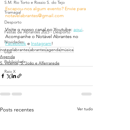
S.M. Rio Torto e Rossio S. do Tejo
Escapou-nos algum evento? Envie para 
Tramagal
notavelabrantes@gmail.com
Desporto
Visite o nosso canal no Youtube: 
aqui
.
Festas de Abrantes 2023 - Desporto
Acompanhe o Notável Abrantes no 
Novidades
Facebook
 e 
Instagram
!
notavelabrantes
abrantes
agenda
música
Loja
Agenda
Publicidade
S. Vicente, S. João e Alferrarede
Raio X
Ver tudo
Posts recentes