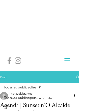
Post
Todas as publicações
notavelabrantes
Todas as publicações
7 de set. de 2023
1 min de leitura
Agenda | Sunset n'O Alcaide
Agenda