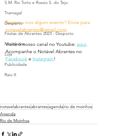
S.M. Rio Torto e Rossio S. do Tejo
Tramagal
Escapou-nos algum evento? Envie para 
Desporto
notavelabrantes@gmail.com
Festas de Abrantes 2023 - Desporto
Novidades
Visite o nosso canal no Youtube: 
aqui
.
Acompanhe o Notável Abrantes no 
Loja
Facebook
 e 
Instagram
!
Publicidade
Raio X
notavelabrantes
abrantes
agenda
rio de moinhos
Agenda
Rio de Moinhos