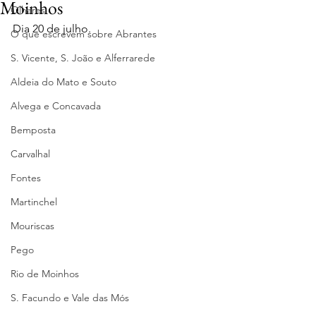
Moinhos
Olhares
Dia 20 de julho.
O que escrevem sobre Abrantes
S. Vicente, S. João e Alferrarede
Aldeia do Mato e Souto
Alvega e Concavada
Bemposta
Carvalhal
Fontes
Martinchel
Mouriscas
Pego
Rio de Moinhos
S. Facundo e Vale das Mós