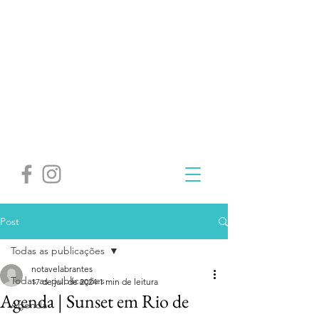
Post
Todas as publicações
notavelabrantes
Todas as publicações
17 de jul. de 2024
1 min de leitura
Agenda | Sunset em Rio de
Agenda