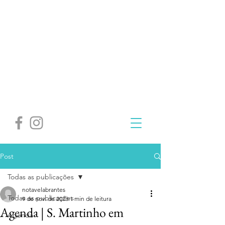
Post
Todas as publicações
notavelabrantes
Todas as publicações
9 de nov. de 2023
1 min de leitura
Agenda | S. Martinho em
Agenda