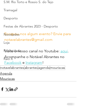
S.M. Rio Torto e Rossio S. do Tejo
Tramagal
Desporto
Festas de Abrantes 2023 - Desporto
Escapou-nos algum evento? Envie para 
Novidades
notavelabrantes@gmail.com
Loja
Publicidade
Visite o nosso canal no Youtube: 
aqui
.
Acompanhe o Notável Abrantes no 
Raio X
Facebook
 e 
Instagram
!
notavelabrantes
abrantes
agenda
mouriscas
Agenda
Mouriscas