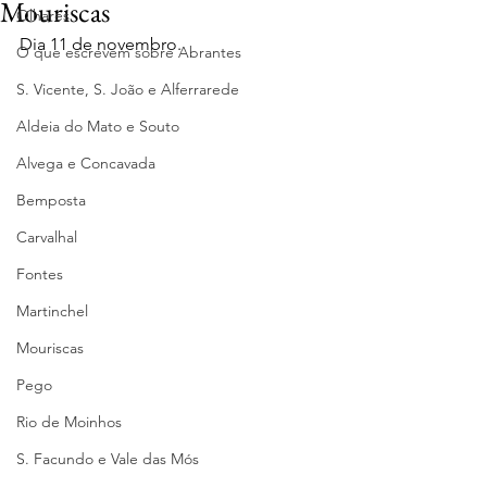
Mouriscas
Olhares
Dia 11 de novembro.
O que escrevem sobre Abrantes
S. Vicente, S. João e Alferrarede
Aldeia do Mato e Souto
Alvega e Concavada
Bemposta
Carvalhal
Fontes
Martinchel
Mouriscas
Pego
Rio de Moinhos
S. Facundo e Vale das Mós