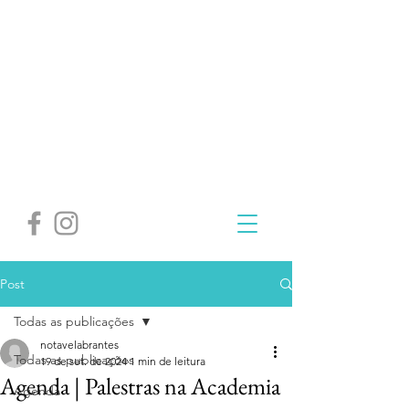
Post
Todas as publicações
notavelabrantes
Todas as publicações
19 de set. de 2024
1 min de leitura
Agenda | Palestras na Academia
Agenda