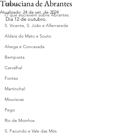
Tubuciana de Abrantes
Olhares
Atualizado:
24 de set. de 2024
O que escrevem sobre Abrantes
Dia 12 de outubro.
S. Vicente, S. João e Alferrarede
Aldeia do Mato e Souto
Alvega e Concavada
Bemposta
Carvalhal
Fontes
Martinchel
Mouriscas
Pego
Rio de Moinhos
S. Facundo e Vale das Mós