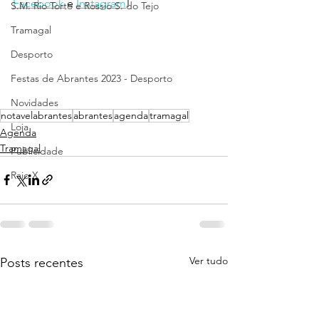
Facebook
 e 
Instagram
!
S.M. Rio Torto e Rossio S. do Tejo
Tramagal
Desporto
Festas de Abrantes 2023 - Desporto
Novidades
notavelabrantes
abrantes
agenda
tramagal
Loja
Agenda
Tramagal
Publicidade
Raio X
Ver tudo
Posts recentes