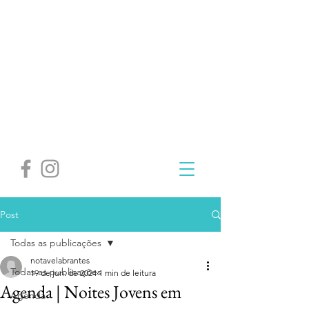
Post
Todas as publicações
notavelabrantes
Todas as publicações
19 de jun. de 2024
1 min de leitura
Agenda | Noites Jovens em
Agenda