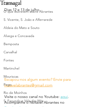
Tramagal
Olhares
Dias 12 e 13 de julho.
O que escrevem sobre Abrantes
S. Vicente, S. João e Alferrarede
Aldeia do Mato e Souto
Alvega e Concavada
Bemposta
Carvalhal
Fontes
Martinchel
Mouriscas
Escapou-nos algum evento? Envie para 
Pego
notavelabrantes@gmail.com
Rio de Moinhos
Visite o nosso canal no Youtube: 
aqui
.
S. Facundo e Vale das Mós
Acompanhe o Notável Abrantes no 