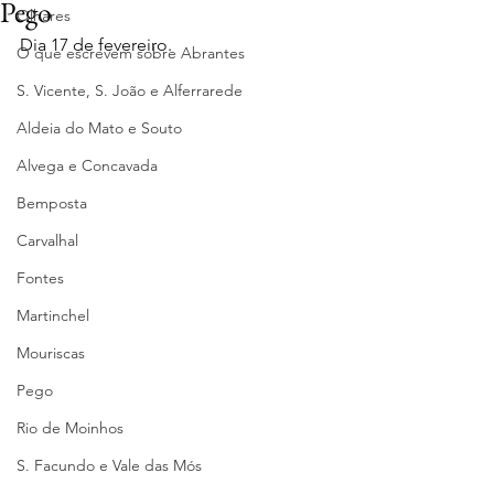
Pego
Olhares
Dia 17 de fevereiro.
O que escrevem sobre Abrantes
S. Vicente, S. João e Alferrarede
Aldeia do Mato e Souto
Alvega e Concavada
Bemposta
Carvalhal
Fontes
Martinchel
Mouriscas
Pego
Rio de Moinhos
S. Facundo e Vale das Mós