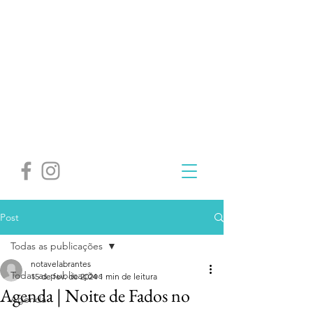
Post
Todas as publicações
notavelabrantes
Todas as publicações
15 de fev. de 2024
1 min de leitura
Agenda | Noite de Fados no
Agenda