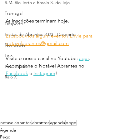
S.M. Rio Torto e Rossio S. do Tejo
Tramagal
As inscrições terminam hoje.
Desporto
Festas de Abrantes 2023 - Desporto
Escapou-nos algum evento? Envie para 
notavelabrantes@gmail.com
Novidades
Loja
Visite o nosso canal no Youtube: 
aqui
.
Acompanhe o Notável Abrantes no 
Publicidade
Facebook
 e 
Instagram
!
Raio X
notavelabrantes
abrantes
agenda
pego
Agenda
Pego