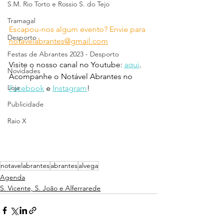
S.M. Rio Torto e Rossio S. do Tejo
Tramagal
Escapou-nos algum evento? Envie para 
Desporto
notavelabrantes@gmail.com
Festas de Abrantes 2023 - Desporto
Visite o nosso canal no Youtube: 
aqui
.
Novidades
Acompanhe o Notável Abrantes no 
Loja
Facebook
 e 
Instagram
!
Publicidade
Raio X
notavelabrantes
abrantes
alvega
Agenda
S. Vicente, S. João e Alferrarede