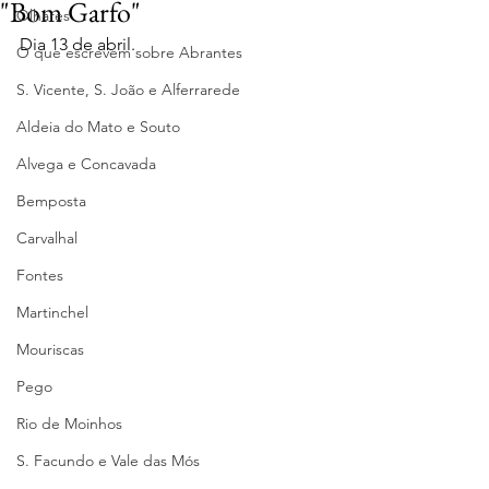
"Bom Garfo"
Olhares
Dia 13 de abril.
O que escrevem sobre Abrantes
S. Vicente, S. João e Alferrarede
Aldeia do Mato e Souto
Alvega e Concavada
Bemposta
Carvalhal
Fontes
Martinchel
Mouriscas
Pego
Rio de Moinhos
S. Facundo e Vale das Mós