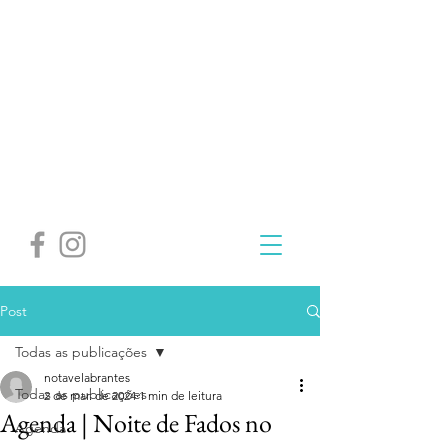
Post
Todas as publicações
notavelabrantes
Todas as publicações
2 de mar. de 2024
1 min de leitura
Agenda | Noite de Fados no
Agenda