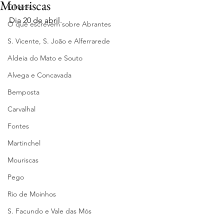
Mouriscas
Olhares
Dia 20 de abril.
O que escrevem sobre Abrantes
S. Vicente, S. João e Alferrarede
Aldeia do Mato e Souto
Alvega e Concavada
Bemposta
Carvalhal
Fontes
Martinchel
Mouriscas
Pego
Rio de Moinhos
S. Facundo e Vale das Mós