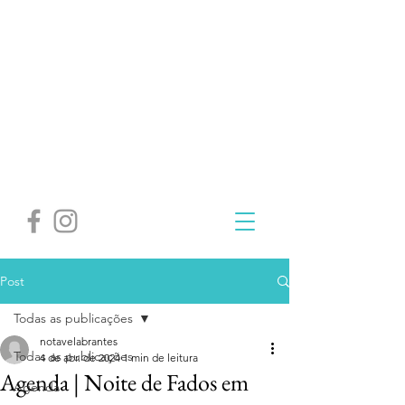
Post
Todas as publicações
notavelabrantes
Todas as publicações
4 de abr. de 2024
1 min de leitura
Agenda | Noite de Fados em
Agenda