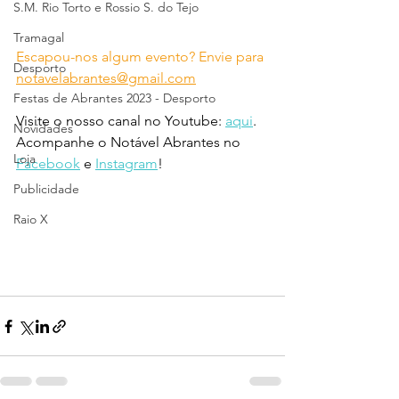
S.M. Rio Torto e Rossio S. do Tejo
Tramagal
Escapou-nos algum evento? Envie para 
Desporto
notavelabrantes@gmail.com
Festas de Abrantes 2023 - Desporto
Visite o nosso canal no Youtube: 
aqui
.
Novidades
Acompanhe o Notável Abrantes no 
Loja
Facebook
 e 
Instagram
!
Publicidade
Raio X