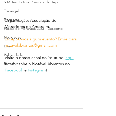
S.M. Rio Torto e Rossio S. do Tejo
Tramagal
Desporto
Organização: Associação de 
Moradores de Amoreira
Festas de Abrantes 2023 - Desporto
Novidades
Escapou-nos algum evento? Envie para 
notavelabrantes@gmail.com
Loja
Publicidade
Visite o nosso canal no Youtube: 
aqui
.
Acompanhe o Notável Abrantes no 
Raio X
Facebook
 e 
Instagram
!