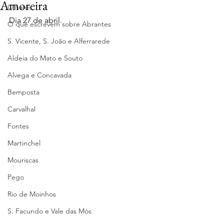
Amoreira
Olhares
Dia 27 de abril.
O que escrevem sobre Abrantes
S. Vicente, S. João e Alferrarede
Aldeia do Mato e Souto
Alvega e Concavada
Bemposta
Carvalhal
Fontes
Martinchel
Mouriscas
Pego
Rio de Moinhos
S. Facundo e Vale das Mós