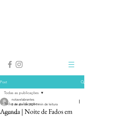
Post
Todas as publicações
notavelabrantes
Todas as publicações
2 de abr. de 2024
1 min de leitura
Agenda | Noite de Fados em
Agenda