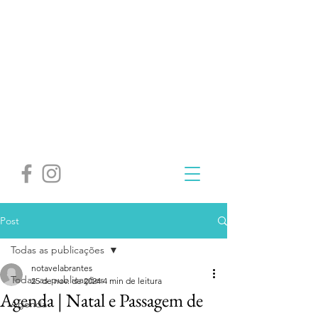
Post
Todas as publicações
notavelabrantes
Todas as publicações
25 de nov. de 2024
4 min de leitura
Agenda | Natal e Passagem de
Agenda