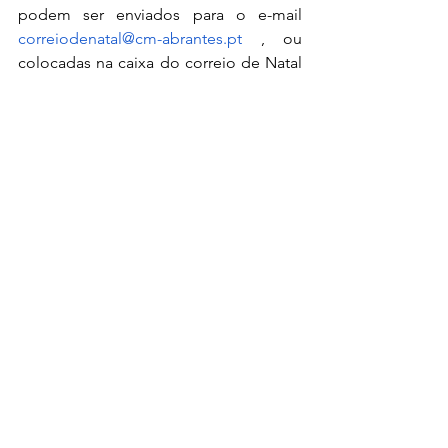
podem ser enviados para o e-mail 
correiodenatal@cm-abrantes.pt
 , ou 
colocadas na caixa do correio de Natal 
junto ao Espaço Jovem de Abrantes 
(até dia 30 de novembro), sem 
esquecer de mencionar a morada. A 
partir do dia 30 de novembro, as cartas 
devem ser deixadas na “Casa do Pai 
Natal” que estará no Jardim da 
República. Todas as cartas serão 
respondidas individualmente e de 
forma personalizada, com uma 
lembrança simbólica para todos os 
participantes. Esta iniciativa tem como 
parceiros os lares e centros de dia de 
Abrantes e a UTIT – Universidade da 
Terceira Idade de Tramagal e UTIA – 
Universidade da Terceira Idade de 
Abrantes, além da ESTA – Escola 