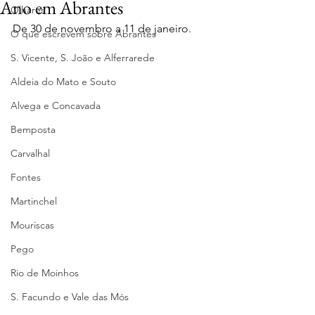
Ano em Abrantes
Olhares
De 30 de novembro a 11 de janeiro.
O que escrevem sobre Abrantes
S. Vicente, S. João e Alferrarede
Aldeia do Mato e Souto
Alvega e Concavada
Bemposta
Carvalhal
Fontes
Martinchel
Mouriscas
Pego
Rio de Moinhos
S. Facundo e Vale das Mós