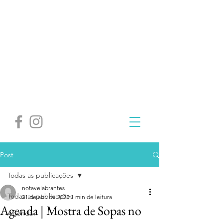
Post
Todas as publicações
notavelabrantes
Todas as publicações
21 de abr. de 2022
1 min de leitura
Agenda | Mostra de Sopas no
Agenda