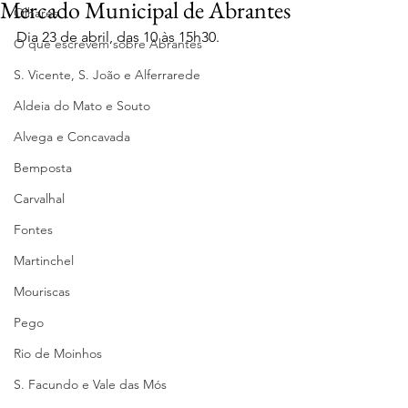
Mercado Municipal de Abrantes
Olhares
Dia 23 de abril, das 10 às 15h30.
O que escrevem sobre Abrantes
S. Vicente, S. João e Alferrarede
Aldeia do Mato e Souto
Alvega e Concavada
Bemposta
Carvalhal
Fontes
Martinchel
Mouriscas
Pego
Rio de Moinhos
S. Facundo e Vale das Mós