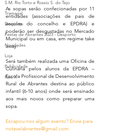
S.M. Rio Torto e Rossio S. do Tejo
As sopas serão confecionadas por 11 
Tramagal
entidades (associações de pais de 
escolas do concelho e EPDRA) e 
Desporto
poderão ser desgustadas no Mercado 
Festas de Abrantes 2023 - Desporto
Municipal ou em casa, em regime take 
Novidades
away.
Loja
Será também realizada uma Oficina de 
Publicidade
Culinária pelos alunos da EPDRA – 
Escola Profissional de Desenvolvimento 
Raio X
Rural de Abrantes destina ao público 
infantil (6-10 anos) onde será ensinado 
aos mais novos como preparar uma 
sopa. 
Escapou-nos algum evento? Envie para 
notavelabrantes@gmail.com