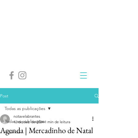
Post
Todas as publicações
notavelabrantes
Todas as publicações
12 de dez. de 2024
1 min de leitura
Agenda | Mercadinho de Natal
Agenda