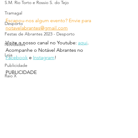
S.M. Rio Torto e Rossio S. do Tejo
Tramagal
Escapou-nos algum evento? Envie para 
Desporto
notavelabrantes@gmail.com
Festas de Abrantes 2023 - Desporto
Visite o nosso canal no Youtube: 
aqui
.
Novidades
Acompanhe o Notável Abrantes no 
Loja
Facebook
 e 
Instagram
!
Publicidade
PUBLICIDADE
Raio X