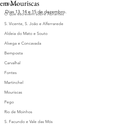
em Mouriscas
Olhares
Dias 13, 14 e 15 de dezembro.
O que escrevem sobre Abrantes
S. Vicente, S. João e Alferrarede
Aldeia do Mato e Souto
Alvega e Concavada
Bemposta
Carvalhal
Fontes
Martinchel
Mouriscas
Pego
Rio de Moinhos
S. Facundo e Vale das Mós