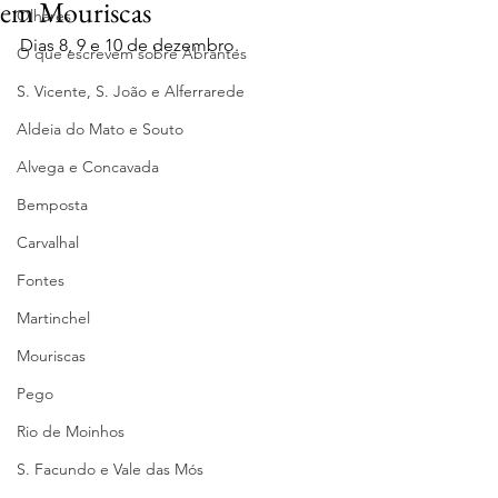
em Mouriscas
Olhares
Dias 8, 9 e 10 de dezembro.
O que escrevem sobre Abrantes
S. Vicente, S. João e Alferrarede
Aldeia do Mato e Souto
Alvega e Concavada
Bemposta
Carvalhal
Fontes
Martinchel
Mouriscas
Pego
Rio de Moinhos
S. Facundo e Vale das Mós