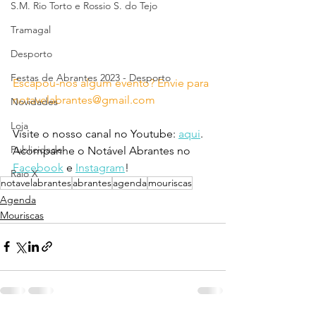
S.M. Rio Torto e Rossio S. do Tejo
Tramagal
Desporto
Festas de Abrantes 2023 - Desporto
Escapou-nos algum evento? Envie para 
notavelabrantes@gmail.com
Novidades
Loja
Visite o nosso canal no Youtube: 
aqui
.
Publicidade
Acompanhe o Notável Abrantes no 
Facebook
 e 
Instagram
!
Raio X
notavelabrantes
abrantes
agenda
mouriscas
Agenda
Mouriscas