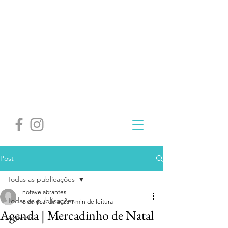
Post
Todas as publicações
notavelabrantes
Todas as publicações
6 de dez. de 2023
1 min de leitura
Agenda | Mercadinho de Natal
Agenda