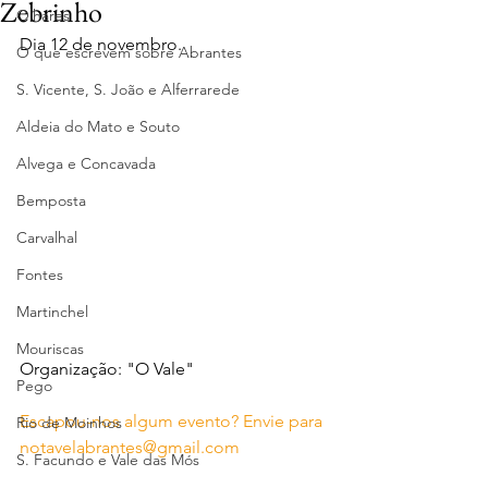
Zebrinho
Olhares
Dia 12 de novembro.
O que escrevem sobre Abrantes
S. Vicente, S. João e Alferrarede
Aldeia do Mato e Souto
Alvega e Concavada
Bemposta
Carvalhal
Fontes
Martinchel
Mouriscas
Organização: "O Vale"
Pego
Escapou-nos algum evento? Envie para 
Rio de Moinhos
notavelabrantes@gmail.com
S. Facundo e Vale das Mós