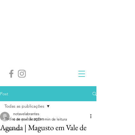
Post
Todas as publicações
notavelabrantes
Todas as publicações
6 de nov. de 2023
1 min de leitura
Agenda | Magusto em Vale de
Agenda