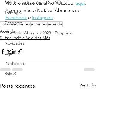
S.M. Rio Torto e Rossio S. do Tejo
Visite o nosso canal no Youtube: 
aqui
.
Acompanhe o Notável Abrantes no 
Tramagal
Facebook
 e 
Instagram
!
Desporto
notavelabrantes
abrantes
agenda
Agenda
Festas de Abrantes 2023 - Desporto
S. Facundo e Vale das Mós
Novidades
Loja
Publicidade
Raio X
Ver tudo
Posts recentes