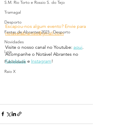
S.M. Rio Torto e Rossio S. do Tejo
Tramagal
Desporto
Escapou-nos algum evento? Envie para 
Festas de Abrantes 2023 - Desporto
notavelabrantes@gmail.com
Novidades
Visite o nosso canal no Youtube: 
aqui
.
Loja
Acompanhe o Notável Abrantes no 
Facebook
 e 
Instagram
!
Publicidade
Raio X