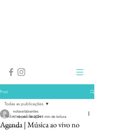
Post
Todas as publicações
notavelabrantes
Todas as publicações
17 de abr. de 2024
1 min de leitura
Agenda | Música ao vivo no
Agenda