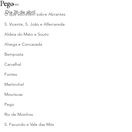
Pego
Olhares
Dia 26 de abril.
O que escrevem sobre Abrantes
S. Vicente, S. João e Alferrarede
Aldeia do Mato e Souto
Alvega e Concavada
Bemposta
Carvalhal
Fontes
Martinchel
Mouriscas
Pego
Rio de Moinhos
S. Facundo e Vale das Mós