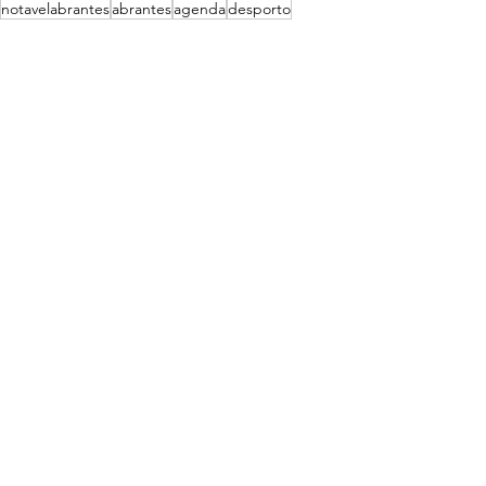
notavelabrantes
abrantes
agenda
desporto
Agenda
S. Vicente, S. João e Alferrarede
Desporto
Ver tudo
Posts recentes