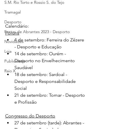
S.M. Rio Torto e Rossio S. do Tejo
Tramagal
Desporto
Calendário:
Festas de Abrantes 2023 - Desporto
Fóruns
4 de setembro: Ferreira do Zêzere 
Novidades
- Desporto e Educação
Loja
14 de setembro: Ourém - 
Desporto no Envelhecimento 
Publicidade
Saudável
Raio X
18 de setembro: Sardoal - 
Desporto e Responsabilidade 
Social
21 de setembro: Tomar - Desporto 
e Profissão
Congresso do Desporto
27 de setembro (tarde): Abrantes - 