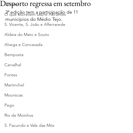
Desporto regressa em setembro
Olhares
3ª edição tem a participação de 11 
O que escrevem sobre Abrantes
municípios do Médio Tejo.
S. Vicente, S. João e Alferrarede
Aldeia do Mato e Souto
Alvega e Concavada
Bemposta
Carvalhal
Fontes
Martinchel
Mouriscas
Pego
Rio de Moinhos
S. Facundo e Vale das Mós