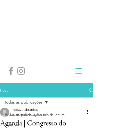
Post
Todas as publicações
notavelabrantes
Todas as publicações
8 de mai. de 2024
1 min de leitura
Agenda | Congresso do
Agenda