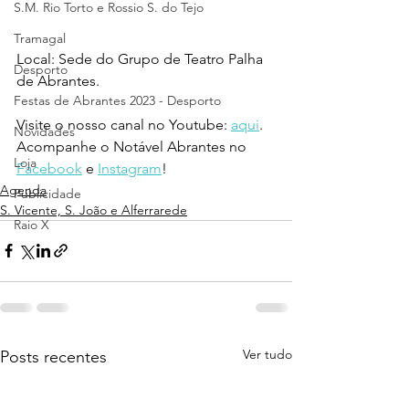
S.M. Rio Torto e Rossio S. do Tejo
Tramagal
Local: Sede do Grupo de Teatro Palha 
Desporto
de Abrantes.
Festas de Abrantes 2023 - Desporto
Visite o nosso canal no Youtube: 
aqui
.
Novidades
Acompanhe o Notável Abrantes no 
Loja
Facebook
 e 
Instagram
!
Agenda
Publicidade
S. Vicente, S. João e Alferrarede
Raio X
Ver tudo
Posts recentes