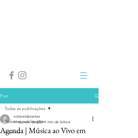
Post
Todas as publicações
notavelabrantes
Todas as publicações
19 de nov. de 2021
1 min de leitura
Agenda | Música ao Vivo em
Agenda