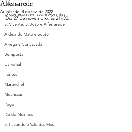
Alferrarede
Olhares
Atualizado:
8 de fev. de 2022
O que escrevem sobre Abrantes
Dia 27 de novembro, às 21h30.
S. Vicente, S. João e Alferrarede
Aldeia do Mato e Souto
Alvega e Concavada
Bemposta
Carvalhal
Fontes
Martinchel
Mouriscas
Pego
Rio de Moinhos
S. Facundo e Vale das Mós