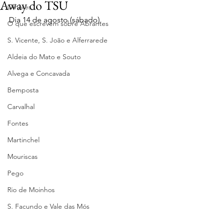
Away do TSU
Olhares
Dia 14 de agosto (sábado).
O que escrevem sobre Abrantes
S. Vicente, S. João e Alferrarede
Aldeia do Mato e Souto
Alvega e Concavada
Bemposta
Carvalhal
Fontes
Martinchel
Mouriscas
Pego
Rio de Moinhos
S. Facundo e Vale das Mós