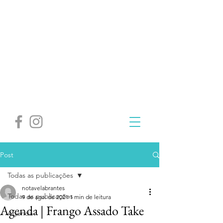
Post
Todas as publicações
notavelabrantes
Todas as publicações
9 de ago. de 2021
1 min de leitura
Agenda | Frango Assado Take
Agenda