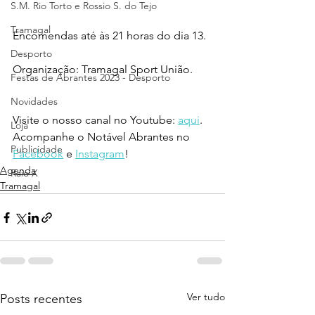
S.M. Rio Torto e Rossio S. do Tejo
Tramagal
Encomendas até às 21 horas do dia 13.
Desporto
Organização: Tramagal Sport União.
Festas de Abrantes 2023 - Desporto
Novidades
Visite o nosso canal no Youtube: 
aqui
.
Loja
Acompanhe o Notável Abrantes no 
Publicidade
Facebook
 e 
Instagram
!
Agenda
Raio X
Tramagal
Ver tudo
Posts recentes