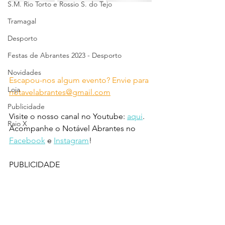
S.M. Rio Torto e Rossio S. do Tejo
Tramagal
Desporto
Festas de Abrantes 2023 - Desporto
Novidades
Escapou-nos algum evento? Envie para 
Loja
notavelabrantes@gmail.com
Publicidade
Visite o nosso canal no Youtube: 
aqui
.
Raio X
Acompanhe o Notável Abrantes no 
Facebook
 e 
Instagram
!
PUBLICIDADE