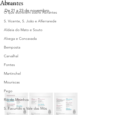
Abrantes
Olhares
De 21 a 23 de novembro.
O que escrevem sobre Abrantes
S. Vicente, S. João e Alferrarede
Aldeia do Mato e Souto
Alvega e Concavada
Bemposta
Carvalhal
Fontes
Martinchel
Mouriscas
Pego
Rio de Moinhos
S. Facundo e Vale das Mós