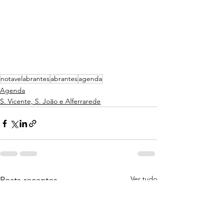
notavelabrantes
abrantes
agenda
Agenda
S. Vicente, S. João e Alferrarede
Ver tudo
Posts recentes