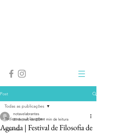
Post
Todas as publicações
notavelabrantes
Todas as publicações
28 de out. de 2024
1 min de leitura
Agenda | Festival de Filosofia de
Agenda