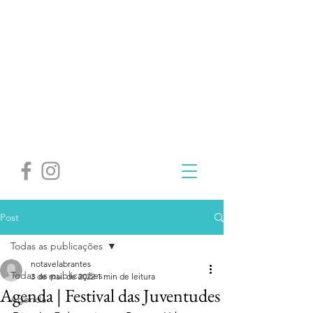
Post
Todas as publicações
notavelabrantes
Todas as publicações
3 de mai. de 2022
1 min de leitura
Agenda | Festival das Juventudes
Agenda