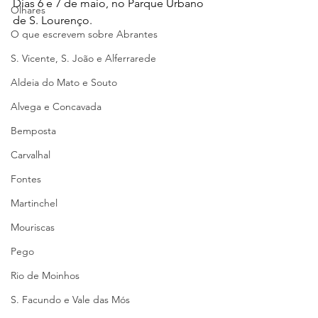
Dias 6 e 7 de maio, no Parque Urbano 
Olhares
de S. Lourenço.
O que escrevem sobre Abrantes
S. Vicente, S. João e Alferrarede
Aldeia do Mato e Souto
Alvega e Concavada
Bemposta
Carvalhal
Fontes
Martinchel
Mouriscas
Pego
Rio de Moinhos
S. Facundo e Vale das Mós