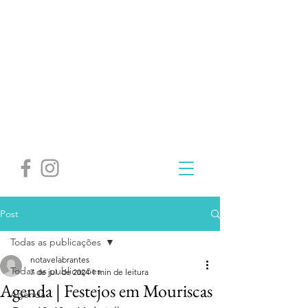
Post
Todas as publicações
notavelabrantes
Todas as publicações
7 de jul. de 2024
1 min de leitura
Agenda | Festejos em Mouriscas
Agenda