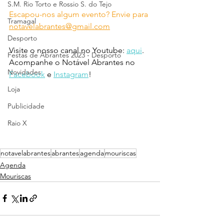
S.M. Rio Torto e Rossio S. do Tejo
Escapou-nos algum evento? Envie para 
Tramagal
notavelabrantes@gmail.com
Desporto
Visite o nosso canal no Youtube: 
aqui
.
Festas de Abrantes 2023 - Desporto
Acompanhe o Notável Abrantes no 
Novidades
Facebook
 e 
Instagram
!
Loja
Publicidade
Raio X
notavelabrantes
abrantes
agenda
mouriscas
Agenda
Mouriscas