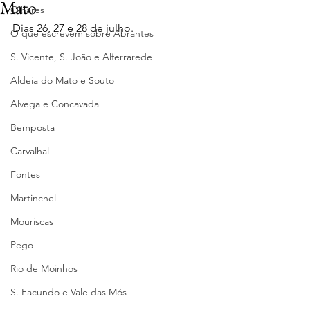
Mato
Olhares
Dias 26, 27 e 28 de julho.
O que escrevem sobre Abrantes
S. Vicente, S. João e Alferrarede
Aldeia do Mato e Souto
Alvega e Concavada
Bemposta
Carvalhal
Fontes
Martinchel
Mouriscas
Pego
Rio de Moinhos
S. Facundo e Vale das Mós