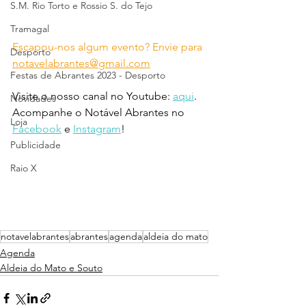
S.M. Rio Torto e Rossio S. do Tejo
Tramagal
Escapou-nos algum evento? Envie para 
Desporto
notavelabrantes@gmail.com
Festas de Abrantes 2023 - Desporto
Visite o nosso canal no Youtube: 
aqui
.
Novidades
Acompanhe o Notável Abrantes no 
Loja
Facebook
 e 
Instagram
!
Publicidade
Raio X
notavelabrantes
abrantes
agenda
aldeia do mato
Agenda
Aldeia do Mato e Souto