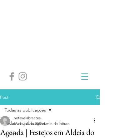
Post
Todas as publicações
notavelabrantes
Todas as publicações
23 de jul. de 2024
1 min de leitura
Agenda | Festejos em Aldeia do
Agenda