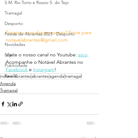
S.M. Rio Torto e Rossio S. do Tejo
Tramagal
Desporto
Escapou-nos algum evento? Envie para 
Festas de Abrantes 2023 - Desporto
notavelabrantes@gmail.com
Novidades
Visite o nosso canal no Youtube: 
aqui
.
Loja
Acompanhe o Notável Abrantes no 
Publicidade
Facebook
 e 
Instagram
!
Raio X
notavelabrantes
abrantes
agenda
tramagal
Agenda
Tramagal