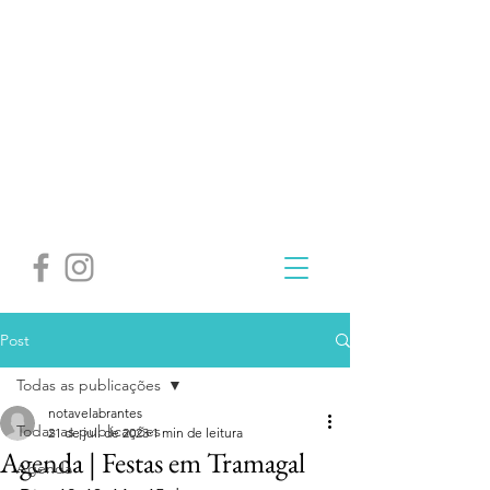
Post
Todas as publicações
notavelabrantes
Todas as publicações
21 de jul. de 2023
1 min de leitura
Agenda | Festas em Tramagal
Agenda