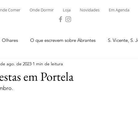
nde Comer
Onde Dormir
Loja
Novidades
Em Agenda
Olhares
O que escrevem sobre Abrantes
S. Vicente, S. 
 de ago. de 2023
1 min de leitura
ega e Concavada
Bemposta
Carvalhal
Fontes
estas em Portela
embro.
 Moinhos
S. Facundo e Vale das Mós
S.M. Rio Torto e Ros
tas de Abrantes 2023 - Desporto
Novidades
Loja
P