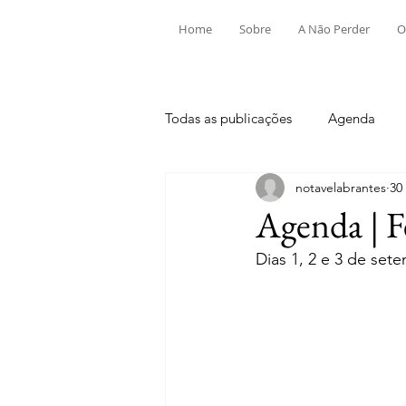
Home
Sobre
A Não Perder
O
Todas as publicações
Agenda
notavelabrantes
30
Aldeia do Mato e Souto
Alv
Agenda | F
Dias 1, 2 e 3 de set
Mouriscas
Pego
Rio de
Tramagal
Desporto
Fes