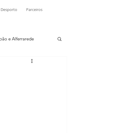
Desporto
Parceiros
João e Alferrarede
Martinchel
sio S. do Tejo
ublicidade
Raio X