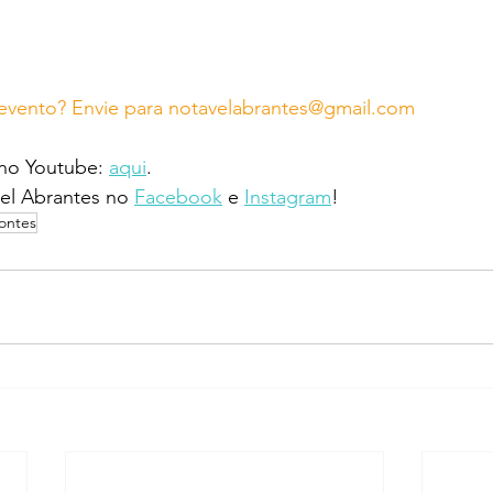
evento? Envie para notavelabrantes@gmail.com
 no Youtube: 
aqui
.
l Abrantes no 
Facebook
 e 
Instagram
!
fontes