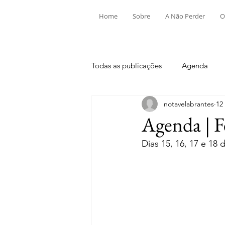
Home
Sobre
A Não Perder
O
Todas as publicações
Agenda
notavelabrantes
12
Aldeia do Mato e Souto
Alv
Agenda | F
Dias 15, 16, 17 e 18 
Mouriscas
Pego
Rio de
Tramagal
Desporto
Fes