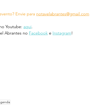
vento? Envie para 
notavelabrantes@gmail.com
 no Youtube: 
aqui
.
l Abrantes no 
Facebook
 e 
Instagram
!
agenda