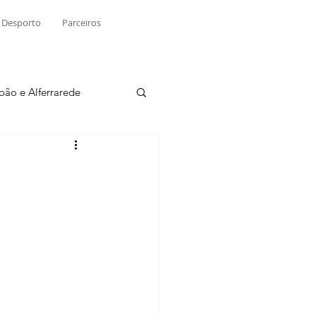
Desporto
Parceiros
João e Alferrarede
Martinchel
sio S. do Tejo
ublicidade
Raio X