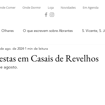
nde Comer
Onde Dormir
Loja
Novidades
Em Agenda
Olhares
O que escrevem sobre Abrantes
S. Vicente, S. 
 de ago. de 2024
1 min de leitura
ega e Concavada
Bemposta
Carvalhal
Fontes
estas em Casais de Revelhos
de agosto.
 Moinhos
S. Facundo e Vale das Mós
S.M. Rio Torto e Ros
tas de Abrantes 2023 - Desporto
Novidades
Loja
P