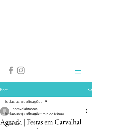
Post
Todas as publicações
notavelabrantes
Todas as publicações
29 de jul. de 2024
1 min de leitura
Agenda | Festas em Carvalhal
Agenda