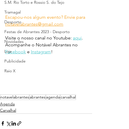
S.M. Rio Torto e Rossio S. do Tejo
Tramagal
Escapou-nos algum evento? Envie para 
Desporto
notavelabrantes@gmail.com
Festas de Abrantes 2023 - Desporto
Visite o nosso canal no Youtube: 
aqui
.
Novidades
Acompanhe o Notável Abrantes no 
Loja
Facebook
 e 
Instagram
!
Publicidade
Raio X
notavelabrantes
abrantes
agenda
carvalhal
Agenda
Carvalhal