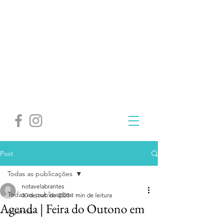
Post
Todas as publicações
notavelabrantes
Todas as publicações
30 de out. de 2023
1 min de leitura
Agenda | Feira do Outono em
Agenda