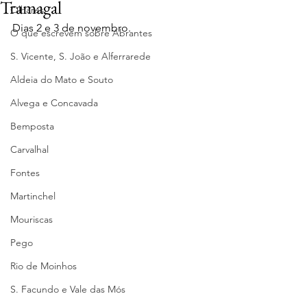
Tramagal
Olhares
Dias 2 e 3 de novembro.
O que escrevem sobre Abrantes
S. Vicente, S. João e Alferrarede
Aldeia do Mato e Souto
Alvega e Concavada
Bemposta
Carvalhal
Fontes
Martinchel
Mouriscas
Pego
Rio de Moinhos
S. Facundo e Vale das Mós