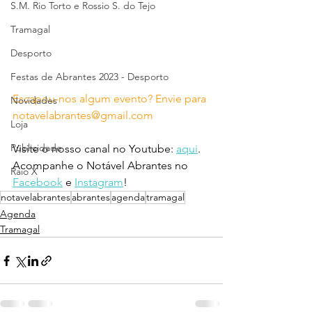
S.M. Rio Torto e Rossio S. do Tejo
Tramagal
Desporto
Festas de Abrantes 2023 - Desporto
Escapou-nos algum evento? Envie para 
Novidades
notavelabrantes@gmail.com
Loja
Publicidade
Visite o nosso canal no Youtube: 
aqui
.
Acompanhe o Notável Abrantes no 
Raio X
Facebook
 e 
Instagram
!
notavelabrantes
abrantes
agenda
tramagal
Agenda
Tramagal