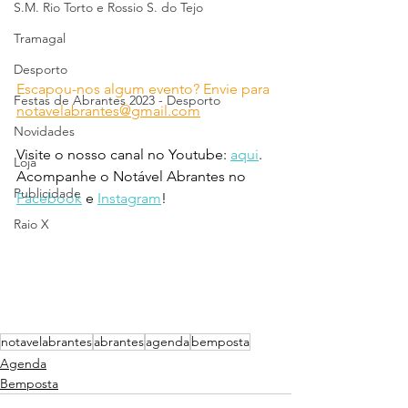
S.M. Rio Torto e Rossio S. do Tejo
Tramagal
Desporto
Escapou-nos algum evento? Envie para 
Festas de Abrantes 2023 - Desporto
notavelabrantes@gmail.com
Novidades
Visite o nosso canal no Youtube: 
aqui
.
Loja
Acompanhe o Notável Abrantes no 
Publicidade
Facebook
 e 
Instagram
!
Raio X
notavelabrantes
abrantes
agenda
bemposta
Agenda
Bemposta