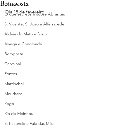
Bemposta
Olhares
Dia 18 de fevereiro.
O que escrevem sobre Abrantes
S. Vicente, S. João e Alferrarede
Aldeia do Mato e Souto
Alvega e Concavada
Bemposta
Carvalhal
Fontes
Martinchel
Mouriscas
Pego
Rio de Moinhos
S. Facundo e Vale das Mós