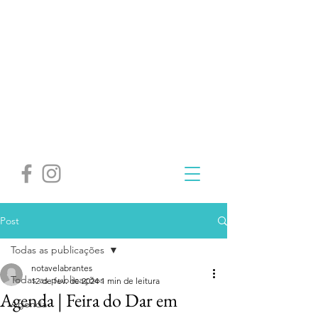
Post
Todas as publicações
notavelabrantes
Todas as publicações
12 de fev. de 2024
1 min de leitura
Agenda | Feira do Dar em
Agenda