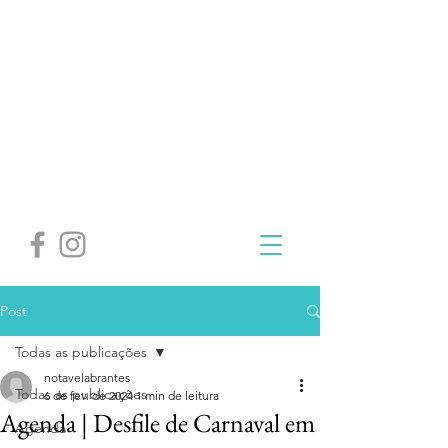
Post
Todas as publicações
notavelabrantes
Todas as publicações
6 de fev. de 2024
1 min de leitura
Agenda | Desfile de Carnaval em
Agenda