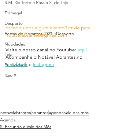
S.M. Rio Torto e Rossio S. do Tejo
Tramagal
Desporto
Escapou-nos algum evento? Envie para 
Festas de Abrantes 2023 - Desporto
notavelabrantes@gmail.com
Novidades
Visite o nosso canal no Youtube: 
aqui
.
Loja
Acompanhe o Notável Abrantes no 
Facebook
 e 
Instagram
!
Publicidade
Raio X
notavelabrantes
abrantes
agenda
vale das mós
Agenda
S. Facundo e Vale das Mós