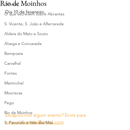
Rio de Moinhos
Olhares
Dia 10 de fevereiro.
O que escrevem sobre Abrantes
S. Vicente, S. João e Alferrarede
Aldeia do Mato e Souto
Alvega e Concavada
Bemposta
Carvalhal
Fontes
Martinchel
Mouriscas
Pego
Rio de Moinhos
Escapou-nos algum evento? Envie para 
notavelabrantes@gmail.com
S. Facundo e Vale das Mós