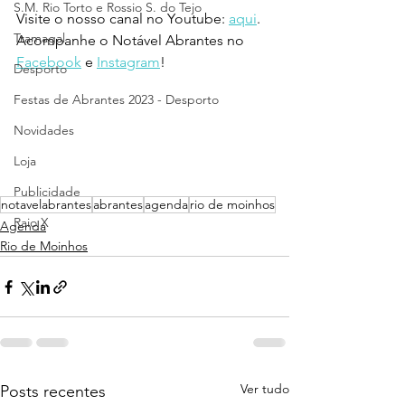
S.M. Rio Torto e Rossio S. do Tejo
Visite o nosso canal no Youtube: 
aqui
.
Tramagal
Acompanhe o Notável Abrantes no 
Facebook
 e 
Instagram
!
Desporto
Festas de Abrantes 2023 - Desporto
Novidades
Loja
Publicidade
notavelabrantes
abrantes
agenda
rio de moinhos
Raio X
Agenda
Rio de Moinhos
Ver tudo
Posts recentes