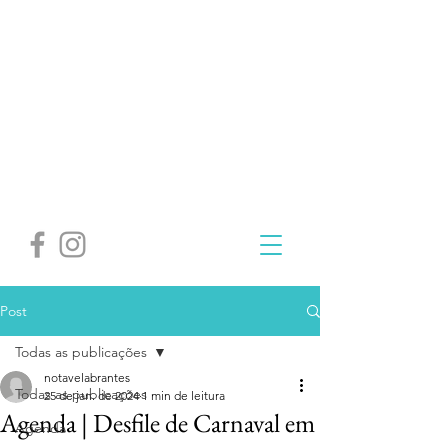
Post
Todas as publicações
notavelabrantes
Todas as publicações
25 de jan. de 2024
1 min de leitura
Agenda | Desfile de Carnaval em
Agenda