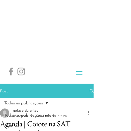
Post
Todas as publicações
notavelabrantes
Todas as publicações
23 de nov. de 2023
1 min de leitura
Agenda | Coiote na SAT
Agenda