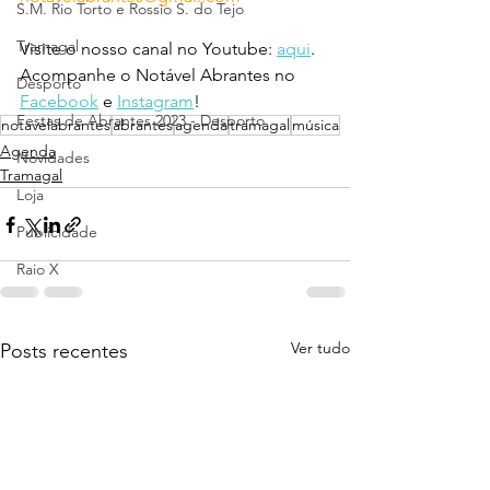
S.M. Rio Torto e Rossio S. do Tejo
Tramagal
Visite o nosso canal no Youtube: 
aqui
.
Acompanhe o Notável Abrantes no 
Desporto
Facebook
 e 
Instagram
!
Festas de Abrantes 2023 - Desporto
notavelabrantes
abrantes
agenda
tramagal
música
Agenda
Novidades
Tramagal
Loja
Publicidade
Raio X
Ver tudo
Posts recentes