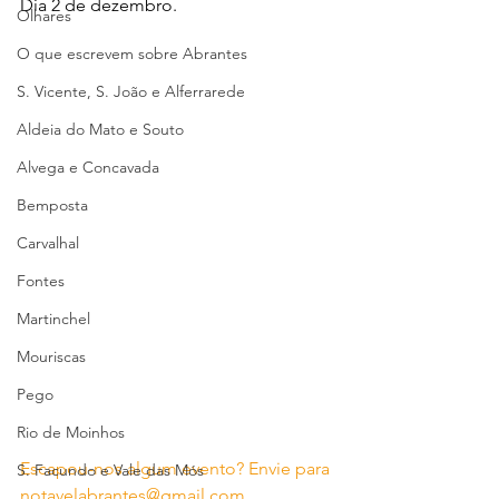
Dia 2 de dezembro.
Olhares
O que escrevem sobre Abrantes
S. Vicente, S. João e Alferrarede
Aldeia do Mato e Souto
Alvega e Concavada
Bemposta
Carvalhal
Fontes
Martinchel
Mouriscas
Pego
Rio de Moinhos
Escapou-nos algum evento? Envie para 
S. Facundo e Vale das Mós
notavelabrantes@gmail.com