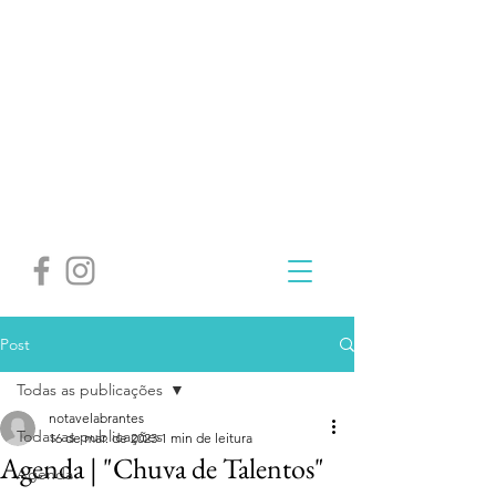
Post
Todas as publicações
notavelabrantes
Todas as publicações
16 de mar. de 2023
1 min de leitura
Agenda | "Chuva de Talentos"
Agenda