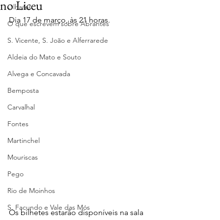
no Liceu
Olhares
Dia 17 de março, às 21 horas.
O que escrevem sobre Abrantes
S. Vicente, S. João e Alferrarede
Aldeia do Mato e Souto
Alvega e Concavada
Bemposta
Carvalhal
Fontes
Martinchel
Mouriscas
Pego
Rio de Moinhos
S. Facundo e Vale das Mós
Os bilhetes estarão disponíveis na sala 