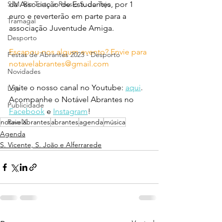
S.M. Rio Torto e Rossio S. do Tejo
da Associação de Estudantes, por 1 
euro e reverterão em parte para a 
Tramagal
associação Juventude Amiga. 
Desporto
Escapou-nos algum evento? Envie para 
Festas de Abrantes 2023 - Desporto
notavelabrantes@gmail.com
Novidades
Visite o nosso canal no Youtube: 
aqui
.
Loja
Acompanhe o Notável Abrantes no 
Publicidade
Facebook
 e 
Instagram
!
notavelabrantes
Raio X
abrantes
agenda
música
Agenda
S. Vicente, S. João e Alferrarede