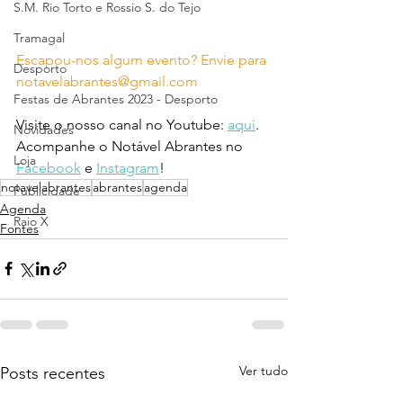
S.M. Rio Torto e Rossio S. do Tejo
Tramagal
Escapou-nos algum evento? Envie para 
Desporto
notavelabrantes@gmail.com
Festas de Abrantes 2023 - Desporto
Visite o nosso canal no Youtube: 
aqui
.
Novidades
Acompanhe o Notável Abrantes no 
Loja
Facebook
 e 
Instagram
!
notavelabrantes
abrantes
agenda
Publicidade
Agenda
Raio X
Fontes
Ver tudo
Posts recentes