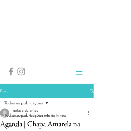
Post
Todas as publicações
notavelabrantes
Todas as publicações
21 de set. de 2023
1 min de leitura
Agenda | Chapa Amarela na
Agenda