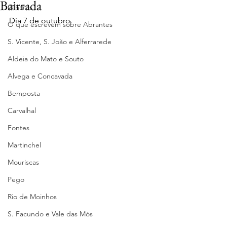
Bairrada
Olhares
Dia 7 de outubro.
O que escrevem sobre Abrantes
S. Vicente, S. João e Alferrarede
Aldeia do Mato e Souto
Alvega e Concavada
Bemposta
Carvalhal
Fontes
Martinchel
Mouriscas
Pego
Rio de Moinhos
S. Facundo e Vale das Mós