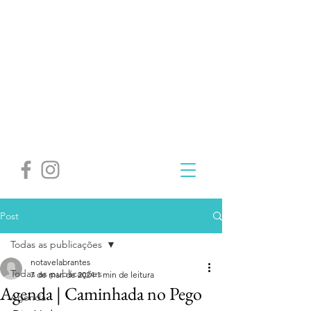
Post
Todas as publicações
notavelabrantes
Todas as publicações
7 de mar. de 2024
1 min de leitura
Agenda | Caminhada no Pego
Agenda