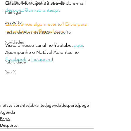
S.M. Rio Torto e Rossio S. do Tejo
Estádio Municipal ou através do e-mail 
desporto@cm-abrantes.pt
Tramagal
Desporto
Escapou-nos algum evento? Envie para 
notavelabrantes@gmail.com
Festas de Abrantes 2023 - Desporto
Novidades
Visite o nosso canal no Youtube: 
aqui
.
Loja
Acompanhe o Notável Abrantes no 
Facebook
 e 
Instagram
!
Publicidade
Raio X
notavelabrantes
abrantes
agenda
desporto
pego
Agenda
Pego
Desporto