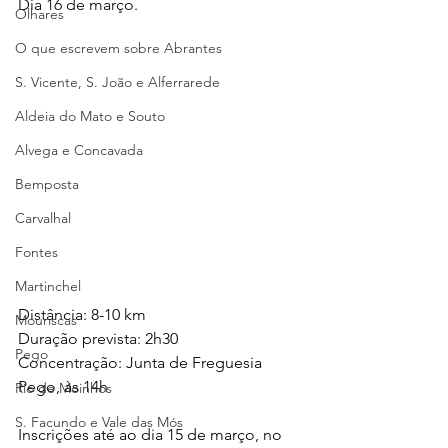
Dia 16 de março.
Olhares
O que escrevem sobre Abrantes
S. Vicente, S. João e Alferrarede
Aldeia do Mato e Souto
Alvega e Concavada
Bemposta
Carvalhal
Fontes
Martinchel
Distância: 8-10 km
Mouriscas
Duração prevista: 2h30
Pego
Concentração: Junta de Freguesia 
Pego, às 14h
Rio de Moinhos
S. Facundo e Vale das Mós
Inscrições até ao dia 15 de março, no 