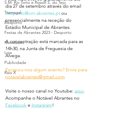
S.M. Rio Torto e Rossio S. do Tejo
dia 27 de setembro através do email 
Tramagal
desporto@cm-abrantes.pt
 ou 
presencialmente na receção do 
Desporto
Estádio Municipal de Abrantes.
Festas de Abrantes 2023 - Desporto
A concentração está marcada para as 
Novidades
14h30, na Junta de Freguesia de 
Loja
Alvega.
Publicidade
Escapou-nos algum evento? Envie para 
Raio X
notavelabrantes@gmail.com
Visite o nosso canal no Youtube: 
aqui
.
Acompanhe o Notável Abrantes no 
Facebook
 e 
Instagram
!