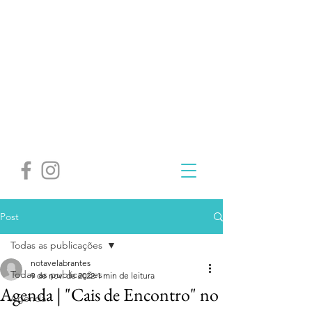
Post
Todas as publicações
notavelabrantes
Todas as publicações
9 de nov. de 2022
1 min de leitura
Agenda | "Cais de Encontro" no
Agenda