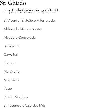
Sr. Chiado
Olhares
Dia 15 de novembro, às 21h30.
O que escrevem sobre Abrantes
S. Vicente, S. João e Alferrarede
Aldeia do Mato e Souto
Alvega e Concavada
Bemposta
Carvalhal
Fontes
Martinchel
Mouriscas
Pego
Rio de Moinhos
S. Facundo e Vale das Mós