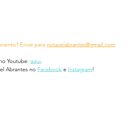
vento? Envie para 
notavelabrantes@gmail.com
 no Youtube: 
aqui
.
l Abrantes no 
Facebook
 e 
Instagram
!