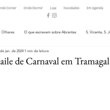
nde Comer
Onde Dormir
Loja
Novidades
Em Agenda
Olhares
O que escrevem sobre Abrantes
S. Vicente, S. 
 de jan. de 2024
1 min de leitura
ega e Concavada
Bemposta
Carvalhal
Fontes
aile de Carnaval em Tramagal
 Moinhos
S. Facundo e Vale das Mós
S.M. Rio Torto e Ros
tas de Abrantes 2023 - Desporto
Novidades
Loja
P