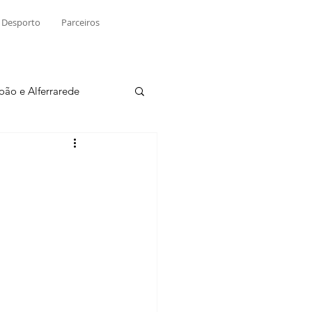
Desporto
Parceiros
João e Alferrarede
Martinchel
sio S. do Tejo
ublicidade
Raio X