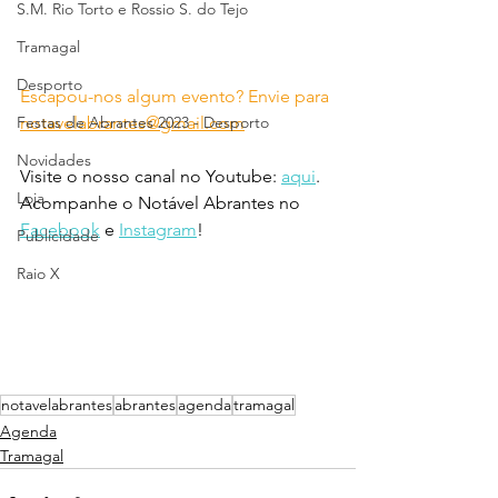
S.M. Rio Torto e Rossio S. do Tejo
Tramagal
Desporto
Escapou-nos algum evento? Envie para 
notavelabrantes@gmail.com
Festas de Abrantes 2023 - Desporto
Novidades
Visite o nosso canal no Youtube: 
aqui
.
Loja
Acompanhe o Notável Abrantes no 
Facebook
 e 
Instagram
!
Publicidade
Raio X
notavelabrantes
abrantes
agenda
tramagal
Agenda
Tramagal