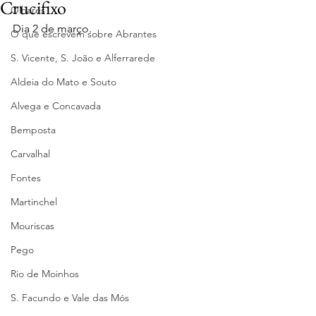
Crucifixo
Olhares
Dia 2 de março.
O que escrevem sobre Abrantes
S. Vicente, S. João e Alferrarede
Aldeia do Mato e Souto
Alvega e Concavada
Bemposta
Carvalhal
Fontes
Martinchel
Mouriscas
Pego
Rio de Moinhos
S. Facundo e Vale das Mós