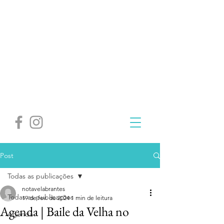
Post
Todas as publicações
notavelabrantes
Todas as publicações
19 de fev. de 2024
1 min de leitura
Agenda | Baile da Velha no
Agenda