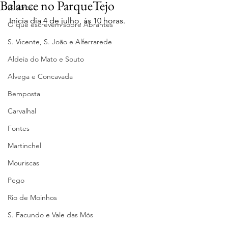
Balance no ParqueTejo
Olhares
Inicia dia 4 de julho, às 10 horas.
O que escrevem sobre Abrantes
S. Vicente, S. João e Alferrarede
Aldeia do Mato e Souto
Alvega e Concavada
Bemposta
Carvalhal
Fontes
Martinchel
Mouriscas
Pego
Rio de Moinhos
S. Facundo e Vale das Mós