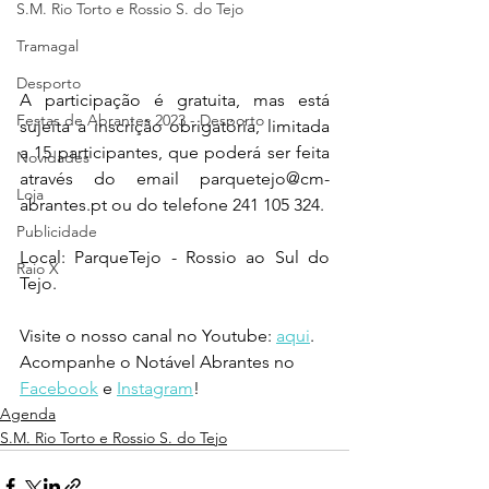
S.M. Rio Torto e Rossio S. do Tejo
Tramagal
Desporto
A participação é gratuita, mas está 
Festas de Abrantes 2023 - Desporto
sujeita a inscrição obrigatória, limitada 
a 15 participantes, que poderá ser feita 
Novidades
através do email parquetejo@cm-
Loja
abrantes.pt ou do telefone 241 105 324.
Publicidade
Local: ParqueTejo - Rossio ao Sul do 
Raio X
Tejo.
Visite o nosso canal no Youtube: 
aqui
.
Acompanhe o Notável Abrantes no 
Facebook
 e 
Instagram
!
Agenda
S.M. Rio Torto e Rossio S. do Tejo