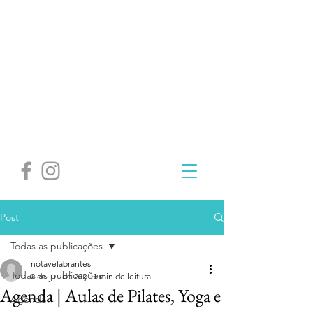
Post
Todas as publicações
notavelabrantes
Todas as publicações
2 de jul. de 2021
1 min de leitura
Agenda | Aulas de Pilates, Yoga e
Agenda