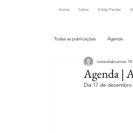
Home
Sobre
A Não Perder
O
Todas as publicações
Agenda
notavelabrantes
14
Aldeia do Mato e Souto
Alv
Agenda | 
Dia 17 de dezembro
Mouriscas
Pego
Rio de
Tramagal
Desporto
Fes