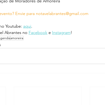
iação de Moradores de Amoreira
evento? Envie para notavelabrantes@gmail.com
 no Youtube: 
aqui
.
l Abrantes no 
Facebook
 e 
Instagram
!
agenda
amoreira
s