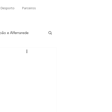
Desporto
Parceiros
João e Alferrarede
Martinchel
sio S. do Tejo
ublicidade
Raio X