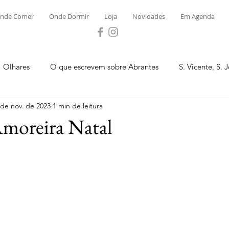
nde Comer
Onde Dormir
Loja
Novidades
Em Agenda
Olhares
O que escrevem sobre Abrantes
S. Vicente, S. 
 de nov. de 2023
1 min de leitura
ega e Concavada
Bemposta
Carvalhal
Fontes
Amoreira Natal
.
 Moinhos
S. Facundo e Vale das Mós
S.M. Rio Torto e Ros
tas de Abrantes 2023 - Desporto
Novidades
Loja
P