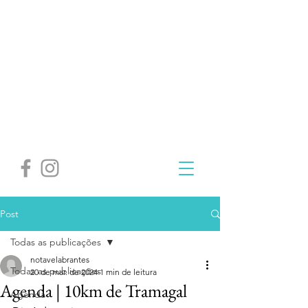
Post
Todas as publicações
notavelabrantes
Todas as publicações
20 de mar. de 2024
1 min de leitura
Agenda | 10km de Tramagal
Agenda