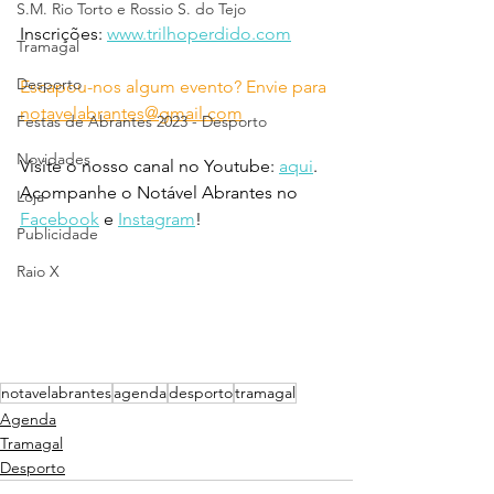
S.M. Rio Torto e Rossio S. do Tejo
Inscrições: 
www.trilhoperdido.com
Tramagal
Desporto
Escapou-nos algum evento? Envie para 
notavelabrantes@gmail.com
Festas de Abrantes 2023 - Desporto
Novidades
Visite o nosso canal no Youtube: 
aqui
.
Acompanhe o Notável Abrantes no 
Loja
Facebook
 e 
Instagram
!
Publicidade
Raio X
notavelabrantes
agenda
desporto
tramagal
Agenda
Tramagal
Desporto