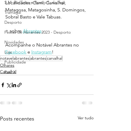
S.M. Rio Torto e Rossio S. do Tejo
Localidades: Carril, Carvalhal, 
Matagosa, Matagosinha, S. Domingos, 
Tramagal
Sobral Basto e Vale Tabuas.
Desporto
+ sobre 
Abrantes
.
Festas de Abrantes 2023 - Desporto
Novidades
Acompanhe o Notável Abrantes no 
Facebook
 e 
Instagram
!
Loja
notavelabrantes
abrantes
carvalhal
Publicidade
Olhares
Carvalhal
Raio X
Ver tudo
Posts recentes