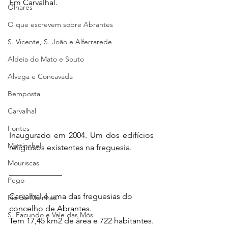
Em Carvalhal.
Olhares
O que escrevem sobre Abrantes
S. Vicente, S. João e Alferrarede
Aldeia do Mato e Souto
Alvega e Concavada
Bemposta
Carvalhal
Fontes
Inaugurado em 2004. Um dos edifícios 
Martinchel
religiosos existentes na freguesia. 
Mouriscas
_____________
Pego
Carvalhal é uma das freguesias do 
Rio de Moinhos
concelho de Abrantes.
S. Facundo e Vale das Mós
Tem 17,45 km2 de área e 722 habitantes.