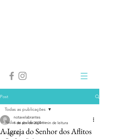
Post
Todas as publicações
notavelabrantes
Todas as publicações
1 de abr. de 2024
1 min de leitura
A Igreja do Senhor dos Aflitos
Agenda