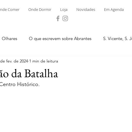
nde Comer
Onde Dormir
Loja
Novidades
Em Agenda
Olhares
O que escrevem sobre Abrantes
S. Vicente, S. 
 de fev. de 2024
1 min de leitura
ega e Concavada
Bemposta
Carvalhal
Fontes
rão da Batalha
entro Histórico.
 Moinhos
S. Facundo e Vale das Mós
S.M. Rio Torto e Ros
tas de Abrantes 2023 - Desporto
Novidades
Loja
P