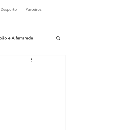
Desporto
Parceiros
João e Alferrarede
Martinchel
sio S. do Tejo
ublicidade
Raio X