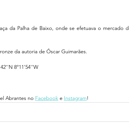
ça da Palha de Baixo, onde se efetuava o mercado da
ronze da autoria de Óscar Guimarães.
42''N 8º11'54''W
l Abrantes no 
Facebook
 e 
Instagram
!